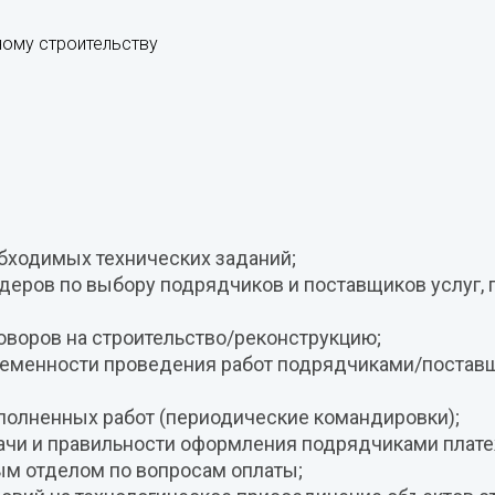
ному строительству
обходимых технических заданий;
деров по выбору подрядчиков и поставщиков услуг, п
говоров на строительство/реконструкцию;
временности проведения работ подрядчиками/постав
полненных работ (периодические командировки);
ачи и правильности оформления подрядчиками плат
ым отделом по вопросам оплаты;