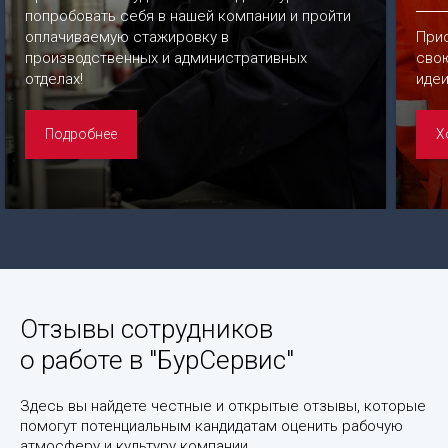
попробовать себя в нашей компании и пройти
оплачиваемую стажировку в
Прис
производственных и административных
свою
отделах!
идеи
Подробнее
Х
Отзывы
сотрудников
Отзывы сотрудников
о
о работе в "БурСервис"
работе
в
Здесь вы найдете честные и открытые отзывы, которые
"БурСервис"
помогут потенциальным кандидатам оценить рабочую
атмосферу и культуру компании.