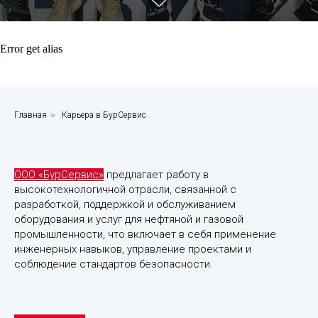
Error get alias
Карьера
Главная
»
Карьера в БурСервис
в
компании
ООО
"БурСервис"
ООО «БурСервис»
предлагает работу в
высокотехнологичной отрасли, связанной с
разработкой, поддержкой и обслуживанием
оборудования и услуг для нефтяной и газовой
промышленности, что включает в себя применение
инженерных навыков, управление проектами и
соблюдение стандартов безопасности.
Преимущества
работы