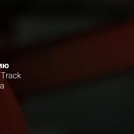
ию
 Track
та
е