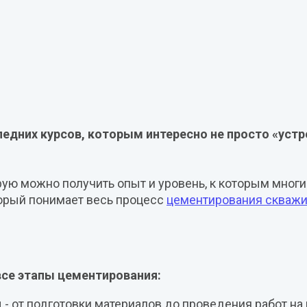
дних курсов, которым интересно не просто «устро
орую можно получить опыт и уровень, к которым многи
оторый понимает весь процесс
цементирования скваж
все этапы цементирования:
 - от подготовки материалов до проведения работ н