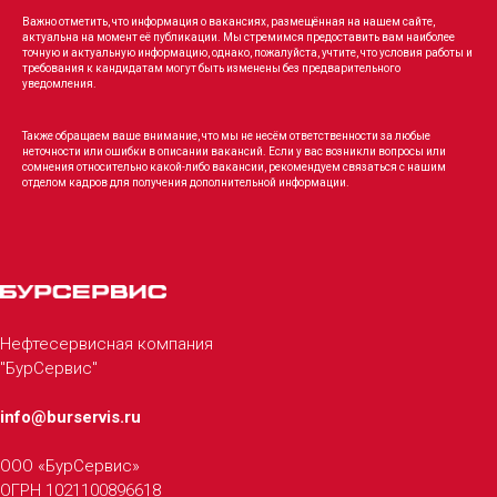
Важно отметить, что информация о вакансиях, размещённая на нашем сайте,
актуальна на момент её публикации. Мы стремимся предоставить вам наиболее
точную и актуальную информацию, однако, пожалуйста, учтите, что условия работы и
требования к кандидатам могут быть изменены без предварительного
уведомления.
Также обращаем ваше внимание, что мы не несём ответственности за любые
неточности или ошибки в описании вакансий. Если у вас возникли вопросы или
сомнения относительно какой-либо вакансии, рекомендуем связаться с нашим
отделом кадров для получения дополнительной информации.
Нефтесервисная компания
"БурСервис"
info@burservis.ru
ООО «БурСервис»
ОГРН 1021100896618