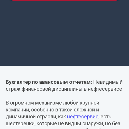
Бухгалтер
(Авансовые
отчеты):
Бухгалтер по авансовым отчетам:
Невидимый
кто
страж финансовой дисциплины в нефтесервисе
это
и
В огромном механизме любой крупной
чем
компании, особенно в такой сложной и
он
динамичной отрасли, как
нефтесервис
, есть
занимается?
шестеренки, которые не видны снаружи, но без