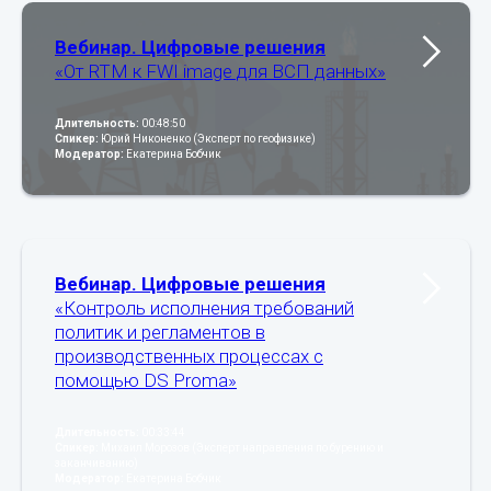
Вебинар. Цифровые решения
«От RTM к FWI image для ВСП данных»
Длительность:
00:48:50
Спикер:
Юрий Никоненко (Эксперт по геофизике)
Модератор:
Екатерина Бобчик
Вебинар. Цифровые решения
«Контроль исполнения требований
политик и регламентов в
производственных процессах с
помощью DS Proma»
Длительность:
00:33:44
Спикер:
Михаил Морозов (Эксперт направления по бурению и
заканчиванию)
Модератор:
Екатерина Бобчик