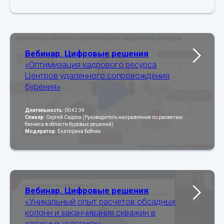
Вебинар. Цифровые решения
«Оптимизация кадрового ресурса
Центров удаленного сопровождения
бурения»
Длительность:
00:42:34
Спикер:
Сергей Садоха (Руководитель направления по развитию
бизнеса в области буровых решений)
Модератор:
Екатерина Бобчик
Вебинар. Цифровые решения
«Уникальный опыт расчетов обсадных
колонн и заканчивания скважин в
сложных условиях»