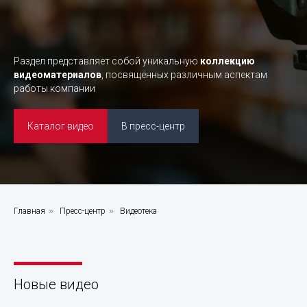
Раздел представляет собой уникальную
коллекцию
видеоматериалов
, посвящённых различным аспектам
работы компании
Каталог видео
В пресс-центр
Видеотека
Главная
»
Пресс-центр
»
Видеотека
компании
"БурСервис"
Новые видео