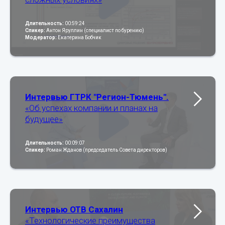
Длительность:
00:59:24
Спикер:
Антон Яруллин (специалист по бурению)
Модератор:
Екатерина Бобчик
Интервью ГТРК "Регион-Тюмень".
«Об успехах компании и планах на
будущее»
Длительность:
00:09:07
Спикер:
Роман Жданов (председатель Совета директоров)
Интервью ОТВ Сахалин
«Технологические преимущества