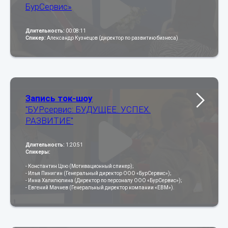
БурСервис»
Длительность:
00:08:11
Спикер:
Александр Кузнецов (директор по развитию бизнеса)
Запись ток-шоу
"БУРсервис: БУДУЩЕЕ. УСПЕХ.
РАЗВИТИЕ"
Длительность:
1:20:51
Спикеры:
- Константин Цзю (Мотивационный спикер);
- Илья Пинигин (Генеральный директор ООО «БурСервис»);
- Инна Халилюлина (Директор по персоналу ООО «БурСервис»);
- Евгений Мачнев (Генеральный директор компании «ЕВМ»).