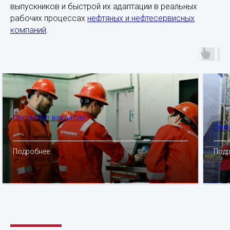
выпускников и быстрой их адаптации в реальных
рабочих процессах
нефтяных и нефтесервисных
компаний
.
Открытые вакансии
Опл
Подробнее
Подр