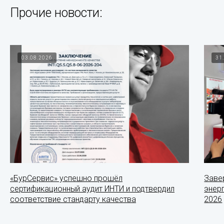
Прочие новости:
03.08.2026
31
«БурСервис» успешно прошёл
Заве
сертификационный аудит ИНТИ и подтвердил
энер
соответствие стандарту качества
2026