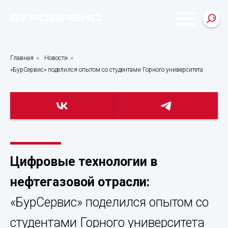
Цифровые
технологии
в
нефтегазовой
отрасли:
«БурСервис»
Главная
»
Новости
»
поделился
«БурСервис» поделился опытом со студентами Горного университета
опытом
со
студентами
Горного
университета
Цифровые
технологии
Цифровые технологии в
в
нефтегазовой отрасли:
нефтегазовой
«БурСервис» поделился опытом со
отрасли:
студентами Горного университета