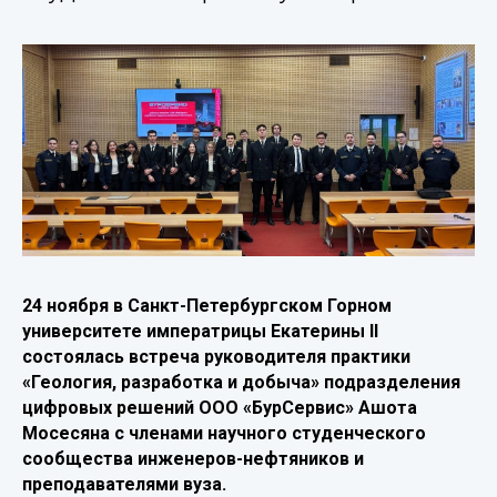
«БурСервис»
поделился
опытом
со
студентами
Горного
университета
24 ноября в Санкт-Петербургском Горном
университете императрицы Екатерины II
состоялась встреча руководителя практики
«Геология, разработка и добыча» подразделения
цифровых решений ООО «БурСервис» Ашота
Мосесяна с членами научного студенческого
сообщества инженеров-нефтяников и
преподавателями вуза.