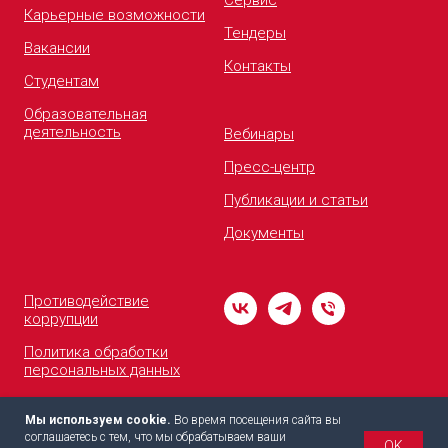
Сервис
Карьерные возможности
Тендеры
Вакансии
Контакты
Студентам
Образовательная
деятельность
Вебинары
Пресс-центр
Публикации и статьи
Документы
Противодействие
коррупции
Политика обработки
персональных данных
Горячая линия
Мы используем cookie.
Во время посещения сайта вы
Сайты группы
соглашаетесь с тем, что мы обрабатываем ваши
OK